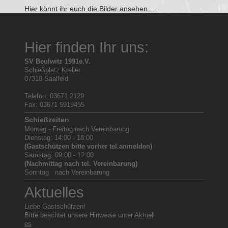
Hier könnt ihr euch die Bilder ansehen....
Hier finden Ihr uns:
SV Beulwitz 1991e.V.
Schießplatz Kreller
07318 Saalfeld
Telefon: 03671 2129
Fax: 03671 5919455
Schießzeiten
Montag - Freitag nach Vereinbarung
Dienstag: 14:00 - 18:00
(Gastschützen bitte vorher tel.anmelden)
Samstag: 09:00 - 12:00
(Nachmittag nach tel. Vereinbarung)
Sonntag nach Vereinbarung
Aktuelles
Liebe Gastschützen!
Bitte beachtet unsere Hinweise unter
Aktuell
es