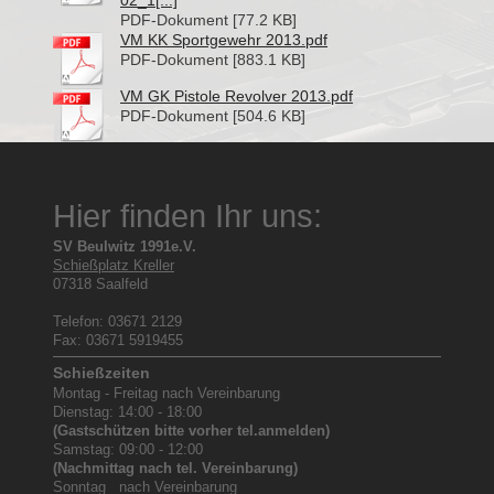
02_1[...]
PDF-Dokument [77.2 KB]
VM KK Sportgewehr 2013.pdf
PDF-Dokument [883.1 KB]
VM GK Pistole Revolver 2013.pdf
PDF-Dokument [504.6 KB]
Hier finden Ihr uns:
SV Beulwitz 1991e.V.
Schießplatz Kreller
07318 Saalfeld
Telefon: 03671 2129
Fax: 03671 5919455
Schießzeiten
Montag - Freitag nach Vereinbarung
Dienstag: 14:00 - 18:00
(Gastschützen bitte vorher tel.anmelden)
Samstag: 09:00 - 12:00
(Nachmittag nach tel. Vereinbarung)
Sonntag nach Vereinbarung